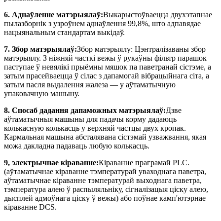
6. Аднаўленне матэрыялаў:
Выкарыстоўваецца двухэтапнае
пылазборнік з узроўнем аднаўлення 99,8%, што адпавядае
нацыянальным стандартам выкідаў.
7. Збор матэрыялаў:
Збор матэрыялу: Цэнтралізаваны збор
матэрыялу. З ніжняй часткі вежы ў рукаўны фільтр парашок
паступае ў невялікі прыёмны мяшок па паветранай сістэме, а
затым прасейваецца ў сілас з дапамогай вібрацыйнага сіта, а
затым пасля выдалення жалеза — у аўтаматычную
упаковачную машыну.
8. Спосаб дадання дапаможных матэрыялаў:
Дзве
аўтаматычныя машыны для падачы корму дадаюць
колькасную колькасць у верхняй частцы двух кропак.
Кармальная машына абсталявана сістэмай узважвання, якая
можа дакладна падаваць любую колькасць.
9, электрычнае кіраванне:
Кіраванне праграмай PLC.
(аўтаматычнае кіраванне тэмпературай уваходнага паветра,
аўтаматычнае кіраванне тэмпературай выходнага паветра,
тэмпература алею ў распыляльніку, сігналізацыя ціску алею,
дысплей адмоўнага ціску ў вежы) або поўнае камп'ютэрнае
кіраванне DCS.