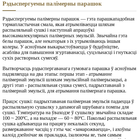
Рэдыспергуемы палімерны парашок
Рэдыспергуемы палімерны парашок — гэта парашкападобная
тэрмапластычная смала, якая атрымліваецца шляхам
распыляльнай сушкі і наступнай апрацоўкі
высокамалекулярных палімерных эмульсій. Звычайна гэта
белы парашок, але некаторыя з іх утрымліваюць іншыя
колеры. У асноўным выкарыстоўваецца ў будаўніцтве,
асабліва для павышэння згуртаванасці, суцэльнасці і гнуткасці
сухіх растворных сумесяў.
Вытворчасць рэдыспергаванага гумовага парашка ў асноўным
падзяляецца на два этапы: першы этап - атрыманне
палімернай эмульсіі шляхам эмульсійнай палімерызацыі, а
другі этап - распыляльная сушка сумесі, падрыхтаванай з
палімернай эмульсіі, для атрымання палімернага парашка.
Працэс сушкі: падрыхтаваная палімерная эмульсія падаецца ў
распыляльную сушылку з дапамогай шрубавага помпы для
сушкі. Тэмпература на ўваходзе ў сушылку звычайна складае
100 ~ 200ºC, а на выхадзе — 60 ~ 80ºC. Паколькі распыляльная
сушка адбываецца на працягу некалькіх секунд,
размеркаванне часціц у гэты час «замарожваецца», і ахоўны
калоід дзейнічае як пракладка, ізалюючы яе, тым самым