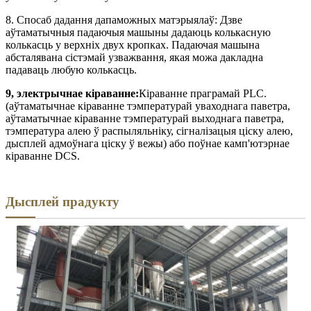
8. Спосаб дадання дапаможных матэрыялаў: Дзве
аўтаматычныя падаючыя машыны дадаюць колькасную
колькасць у верхніх двух кропках. Падаючая машына
абсталявана сістэмай узважвання, якая можа дакладна
падаваць любую колькасць.
9, электрычнае кіраванне:
Кіраванне праграмай PLC.
(аўтаматычнае кіраванне тэмпературай уваходнага паветра,
аўтаматычнае кіраванне тэмпературай выходнага паветра,
тэмпература алею ў распыляльніку, сігналізацыя ціску алею,
дысплей адмоўнага ціску ў вежы) або поўнае камп'ютэрнае
кіраванне DCS.
Дысплей прадукту