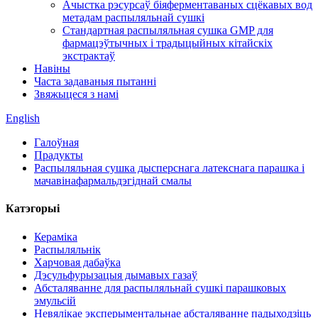
Ачыстка рэсурсаў біяферментаваных сцёкавых вод
метадам распыляльнай сушкі
Стандартная распыляльная сушка GMP для
фармацэўтычных і традыцыйных кітайскіх
экстрактаў
Навіны
Часта задаваныя пытанні
Звяжыцеся з намі
English
Галоўная
Прадукты
Распыляльная сушка дысперснага латекснага парашка і
мачавінафармальдэгіднай смалы
Катэгорыі
Кераміка
Распыляльнік
Харчовая дабаўка
Дэсульфурызацыя дымавых газаў
Абсталяванне для распыляльнай сушкі парашковых
эмульсій
Невялікае эксперыментальнае абсталяванне падыходзіць