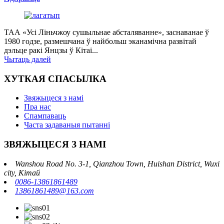
ТАА «Усі Ліньчжоу сушыльнае абсталяванне», заснаванае ў
1980 годзе, размешчана ў найбольш эканамічна развітай
дэльце ракі Янцзы ў Кітаі...
Чытаць далей
ХУТКАЯ СПАСЫЛКА
Звяжыцеся з намі
Пра нас
Спампаваць
Часта задаваныя пытанні
ЗВЯЖЫЦЕСЯ З НАМІ
Wanshou Road No. 3-1, Qianzhou Town, Huishan District, Wuxi
city, Кітай
0086-13861861489
13861861489@163.com