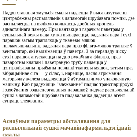
Падрыхтаваная эмульсія смалы падаецца ў высакахуткасны
цэнтрабежны распыляльнік з дапамогай шрубавага помпы, дзе
распыляецца на вялікую колькасць дробных кропель
аднастайнага памеру. Пры кантакце з гарачым паветрам у
сушыльнай вежы вада хутка выпараецца, вадзяная пара і сухі
парашок затым трапляюць у тканевы мяшок-
пылаачышчальнік, вадзяная пара праз фільтр-мяшок трапляе ў
вентылятар, які выдзімаецца ў паветра. З-за перападу ціску
сухі парашок апускаецца на дно рукаўнага фільтра, праз
паваротны клапан і паветраную трубу падаецца ў
цэнтралізаваны прыёмны невялікі тканевы мяшок, затым праз
вібрацыйнае сіта — у сілас, і, нарэшце, пасля атрымання
матэрыялу жалеза выдаляецца ў аўтаматычную упаковачную
машыну. Каб прадухіліць "злежванне" падчас транспарціроўкі
і захоўвання рэдыспергаваных парашкоў, падчас распыляльнай
сушкі з дапамогай шрубавага падавальніка дадаецца агент
супраць злежвання.
Асноўныя параметры абсталявання для
распыляльнай сушкі мачавінафармальдэгіднай
смалы