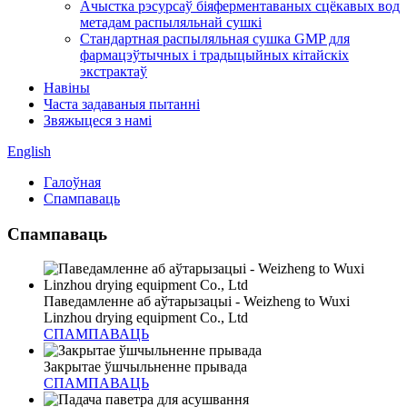
Ачыстка рэсурсаў біяферментаваных сцёкавых вод
метадам распыляльнай сушкі
Стандартная распыляльная сушка GMP для
фармацэўтычных і традыцыйных кітайскіх
экстрактаў
Навіны
Часта задаваныя пытанні
Звяжыцеся з намі
English
Галоўная
Спампаваць
Спампаваць
Паведамленне аб аўтарызацыі - Weizheng to Wuxi
Linzhou drying equipment Co., Ltd
СПАМПАВАЦЬ
Закрытае ўшчыльненне прывада
СПАМПАВАЦЬ