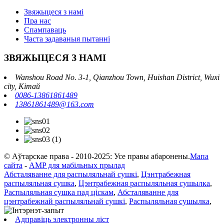
Звяжыцеся з намі
Пра нас
Спампаваць
Часта задаваныя пытанні
ЗВЯЖЫЦЕСЯ З НАМІ
Wanshou Road No. 3-1, Qianzhou Town, Huishan District, Wuxi
city, Кітай
0086-13861861489
13861861489@163.com
© Аўтарскае права - 2010-2025: Усе правы абаронены.
Мапа
сайта
-
AMP для мабільных прылад
Абсталяванне для распыляльнай сушкі
,
Цэнтрабежная
распыляльная сушка
,
Цэнтрабежная распыляльная сушылка
,
Распыляльная сушка пад ціскам
,
Абсталяванне для
цэнтрабежнай распыляльнай сушкі
,
Распыляльная сушылка
,
Адправіць электронны ліст