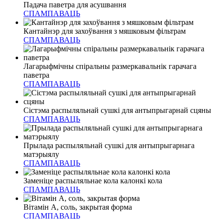
Падача паветра для асушвання
СПАМПАВАЦЬ
Кантайнэр для захоўвання з мяшковым фільтрам
СПАМПАВАЦЬ
Лагарыфмічны спіральны размеркавальнік гарачага
паветра
СПАМПАВАЦЬ
Сістэма распыляльнай сушкі для антыпрыгарнай сцяны
СПАМПАВАЦЬ
Прылада распыляльнай сушкі для антыпрыгарнага
матэрыялу
СПАМПАВАЦЬ
Заменіце распыляльнае кола калонкі кола
СПАМПАВАЦЬ
Вітамін А, соль, закрытая форма
СПАМПАВАЦЬ