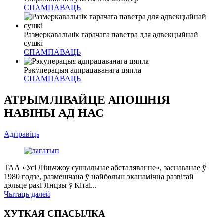
СПАМПАВАЦЬ
Размеркавальнік гарачага паветра для адвекцыйнай
сушкі
СПАМПАВАЦЬ
Рэкуперацыя адпрацаванага цяпла
СПАМПАВАЦЬ
АТРЫМЛІВАЙЦЕ АПОШНІЯ
НАВІНЫ АД НАС
Адправіць
ТАА «Усі Ліньчжоу сушыльнае абсталяванне», заснаванае ў
1980 годзе, размешчана ў найбольш эканамічна развітай
дэльце ракі Янцзы ў Кітаі...
Чытаць далей
ХУТКАЯ СПАСЫЛКА