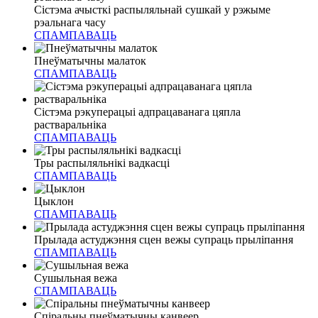
Сістэма ачысткі распыляльнай сушкай у рэжыме
рэальнага часу
СПАМПАВАЦЬ
Пнеўматычны малаток
СПАМПАВАЦЬ
Сістэма рэкуперацыі адпрацаванага цяпла
растваральніка
СПАМПАВАЦЬ
Тры распыляльнікі вадкасці
СПАМПАВАЦЬ
Цыклон
СПАМПАВАЦЬ
Прылада астуджэння сцен вежы супраць прыліпання
СПАМПАВАЦЬ
Сушыльная вежа
СПАМПАВАЦЬ
Спіральны пнеўматычны канвеер