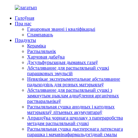
Галоўная
Пра нас
Ганаровыя званні і кваліфікацыі
Спампаваць
Прадукты
Кераміка
Распыляльнік
Харчовая дабаўка
Дэсульфурызацыя дымавых газаў
Абсталяванне для распыляльнай сушкі
парашковых эмульсій
Невялікае эксперыментальнае абсталяванне
падыходзіць для розных матэрыялаў
Абсталяванне для распыляльнай сушкі з
замкнутым цыклам аднаўлення арганічных
растваральнікаў
Распыляльная сушка анодных і катодных
матэрыялаў літыевых акумулятараў
Апрацоўка чорнага шчолаку з папераробства
метадам распыляльнай сушкі
Распыляльная сушка дысперснага латекснага
парашка і мачавінафармальдэгіднай смалы