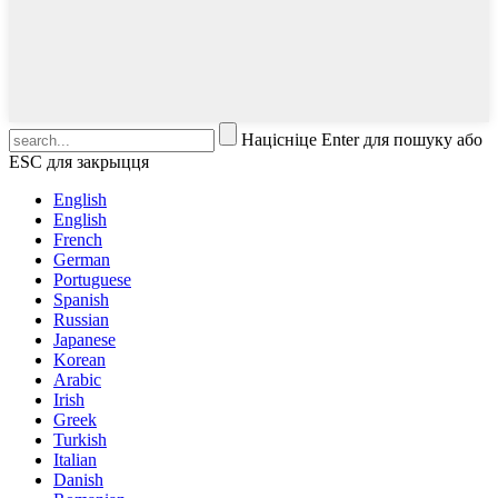
Націсніце Enter для пошуку або
ESC для закрыцця
English
English
French
German
Portuguese
Spanish
Russian
Japanese
Korean
Arabic
Irish
Greek
Turkish
Italian
Danish