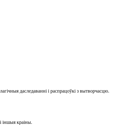
агічныя даследаванні і распрацоўкі з вытворчасцю.
і іншыя краіны.