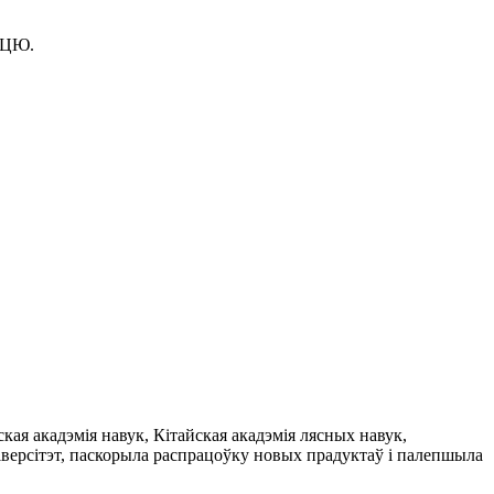
СЦЮ.
кая акадэмія навук, Кітайская акадэмія лясных навук,
ніверсітэт, паскорыла распрацоўку новых прадуктаў і палепшыла