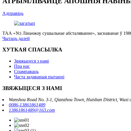
АТРЫМЛІВАЙЦЕ АПОШНІЯ НАВІНЫ
Адправіць
ТАА «Усі Ліньчжоу сушыльнае абсталяванне», заснаванае ў 1980 
Чытаць далей
ХУТКАЯ СПАСЫЛКА
Звяжыцеся з намі
Пра нас
Спампаваць
Часта задаваныя пытанні
ЗВЯЖЫЦЕСЯ З НАМІ
Wanshou Road No. 3-1, Qianzhou Town, Huishan District, Wuxi c
0086-13861861489
13861861489@163.com