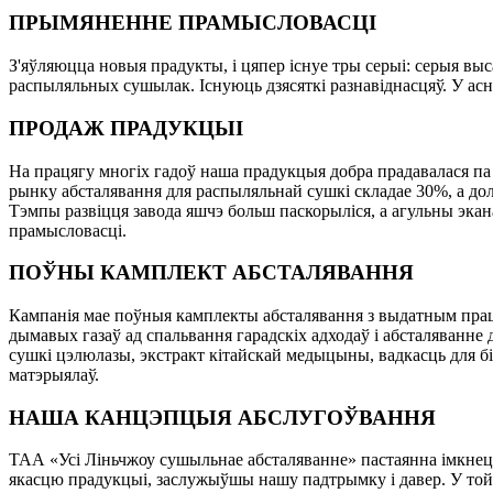
ПРЫМЯНЕННЕ ПРАМЫСЛОВАСЦІ
З'яўляюцца новыя прадукты, і цяпер існуе тры серыі: серыя 
распыляльных сушылак. Існуюць дзясяткі разнавіднасцяў. У асн
ПРОДАЖ ПРАДУКЦЫІ
На працягу многіх гадоў наша прадукцыя добра прадавалася па
рынку абсталявання для распыляльнай сушкі складае 30%, а до
Тэмпы развіцця завода яшчэ больш паскорыліся, а агульны эка
прамысловасці.
ПОЎНЫ КАМПЛЕКТ АБСТАЛЯВАННЯ
Кампанія мае поўныя камплекты абсталявання з выдатным прац
дымавых газаў ад спальвання гарадскіх адходаў і абсталяванне
сушкі цэлюлазы, экстракт кітайскай медыцыны, вадкасць для бі
матэрыялаў.
НАША КАНЦЭПЦЫЯ АБСЛУГОЎВАННЯ
ТАА «Усі Ліньчжоу сушыльнае абсталяванне» пастаянна імкнецц
якасцю прадукцыі, заслужыўшы нашу падтрымку і давер. У той 